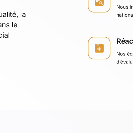
Nous in
lité, la
nationa
ans le
ial
Réact
Nos éq
d’évalu