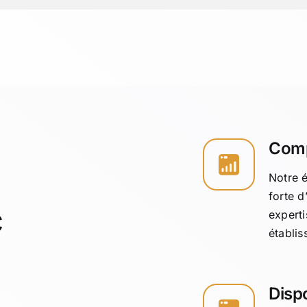
Com
Notre é
forte d
c
experti
établi
Dispo